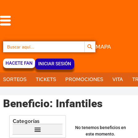
Botón de búsqueda
Buscar:
MAPA
HACETE FAN
INICIAR SESIÓN
SORTEOS
TICKETS
PROMOCIONES
VITA
T
Beneficio: Infantiles
Categorías
No tenemos beneficios en
este momento.