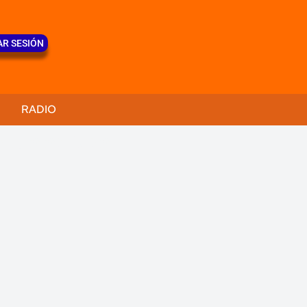
AR SESIÓN
RADIO
a tus salidas