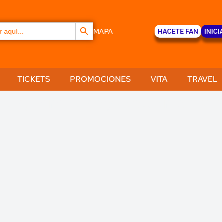
Botón de búsqueda
MAPA
HACETE FAN
INICI
TICKETS
PROMOCIONES
VITA
TRAVEL
Ocio, beneficios y descuentos par