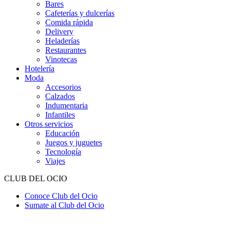
Bares
Cafeterías y dulcerías
Comida rápida
Delivery
Heladerías
Restaurantes
Vinotecas
Hotelería
Moda
Accesorios
Calzados
Indumentaria
Infantiles
Otros servicios
Educación
Juegos y juguetes
Tecnología
Viajes
CLUB DEL OCIO
Conoce Club del Ocio
Sumate al Club del Ocio