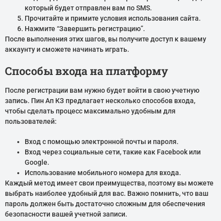
который будет отправлен вам по SMS.
Прочитайте и примите условия использования сайта.
Нажмите “Завершить регистрацию”.
После выполнения этих шагов, вы получите доступ к вашему
аккаунту и сможете начинать играть.
Способы входа на платформу
После регистрации вам нужно будет войти в свою учетную
запись. Пин Ап КЗ предлагает несколько способов входа,
чтобы сделать процесс максимально удобным для
пользователей:
Вход с помощью электронной почты и пароля.
Вход через социальные сети, такие как Facebook или
Google.
Использование мобильного номера для входа.
Каждый метод имеет свои преимущества, поэтому вы можете
выбрать наиболее удобный для вас. Важно помнить, что ваш
пароль должен быть достаточно сложным для обеспечения
безопасности вашей учетной записи.