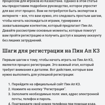
процессом для игроков из Казахстана. Однако в этой статье
мы предоставим подробное руководство, которое упростит
для вас этот процесс. Вам не потребуется быть экспертом в
интернете – все, что вам нужно, это следовать простым шагам,
чтобы начать наслаждаться играми, турнирами и
захватывающим контентом, который предлагает Пин Ап.
Давайте рассмотрим основные моменты, которые помогут
вам пройти регистрацию и получить доступ к вашему аккаунту
без лишних затруднений.
Шаги для регистрации на Пин Ап КЗ
Первым шагом к тому, чтобы начать играть на Пин Ап КЗ,
является процесс регистрации. Это важный этап, который
требует внимания к деталям. Вот действия, которые вам
нужно выполнить для успешной регистрации:
Перейдите на официальный сайт Пин Ап КЗ.
Нажмите на кнопку “Регистрация”.
Заполните необходимые поля: имя, адрес электронной
почты, телефон и пароль.
Подтвердите свой номер телефона при помощи кода,