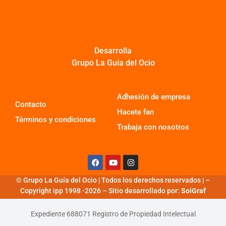
Desarrolla
Grupo La Guía del Ocio
Adhesión de empresa
Contacto
Hacete fan
Términos y condiciones
Trabaja con nosotros
© Grupo La Guía del Ocio | Todos los derechos reservados | –
Copyright ipp 1998 -2026 – Sitio desarrollado por:
SoiGraf
Expediente 688071 Registro de Propiedad Intelectual