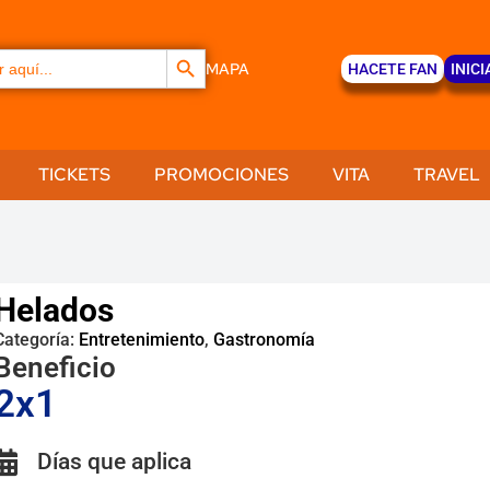
Botón de búsqueda
MAPA
HACETE FAN
INICI
TICKETS
PROMOCIONES
VITA
TRAVEL
Helados
Categoría:
Entretenimiento
,
Gastronomía
Beneficio
2x1
Días que aplica