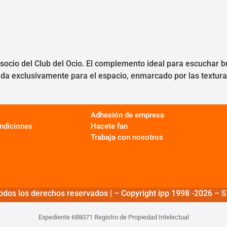
 socio del Club del Ocio. El complemento ideal para escuchar b
 exclusivamente para el espacio, enmarcado por las texturas
Adhesión de empresa
ndiciones
Hacete fan
Trabaja con nosotros
odos los derechos reservados | – Copyright ipp 1998 -2026 – Si
Expediente 688071 Registro de Propiedad Intelectual