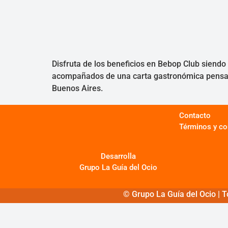
Disfruta de los beneficios en Bebop Club siendo
acompañados de una carta gastronómica pensada
Buenos Aires.
Contacto
Términos y co
Desarrolla
Grupo La Guía del Ocio
© Grupo La Guía del Ocio | T