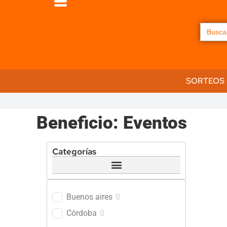
Buscar:
SORTEOS
Beneficio: Eventos
Categorías
Bienestar
Buenos aires
0
Córdoba
0
Deco y Hogar