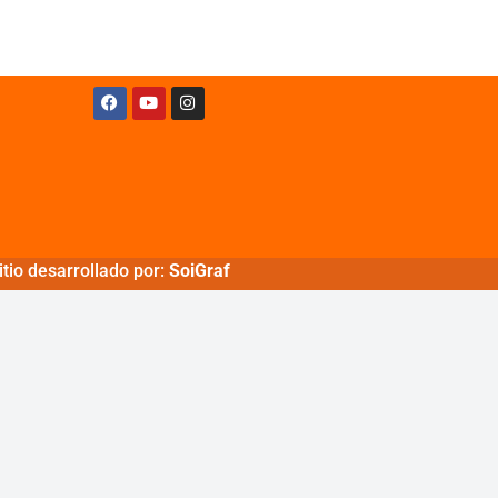
tio desarrollado por:
SoiGraf